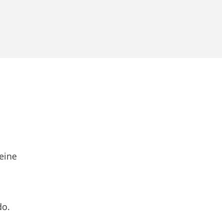
eine
do.