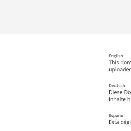
English
This dom
uploaded
Deutsch
Diese Do
Inhalte h
Español
Esta pág