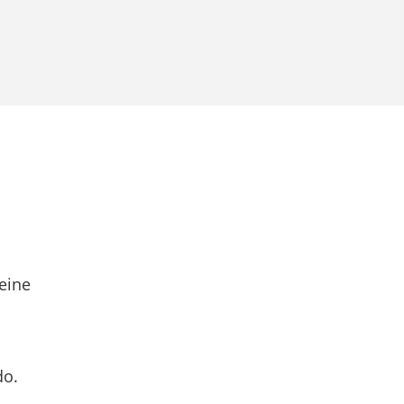
eine
do.