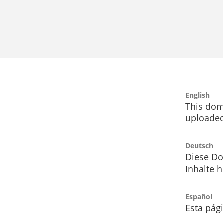
English
This dom
uploaded
Deutsch
Diese Do
Inhalte h
Español
Esta pág