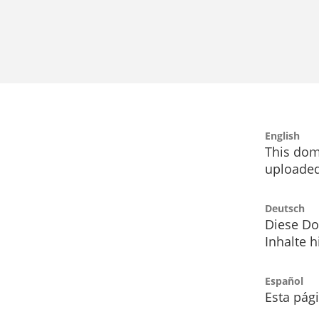
English
This dom
uploaded
Deutsch
Diese Do
Inhalte h
Español
Esta pág