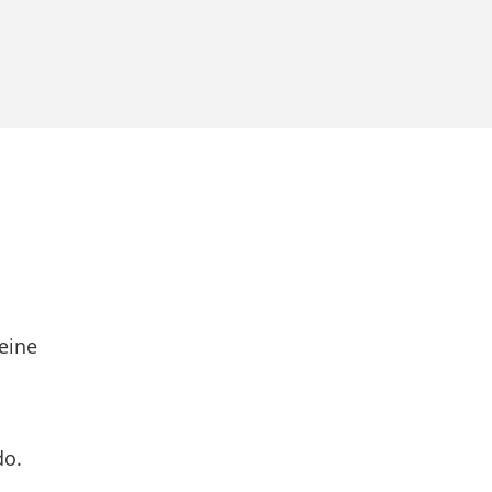
eine
do.