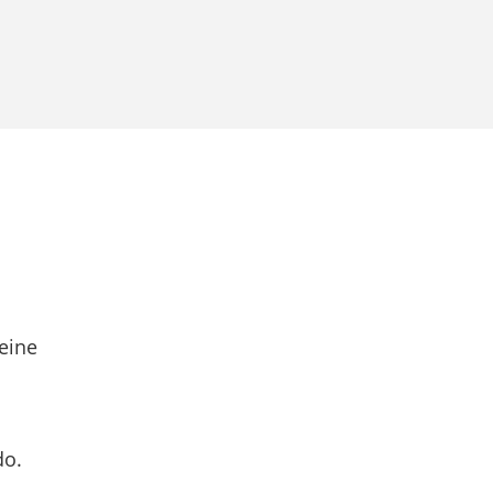
eine
do.