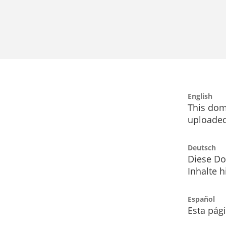
English
This dom
uploaded
Deutsch
Diese Do
Inhalte h
Español
Esta pág