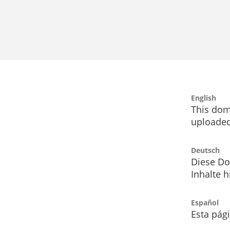
English
This dom
uploaded
Deutsch
Diese Do
Inhalte h
Español
Esta pág