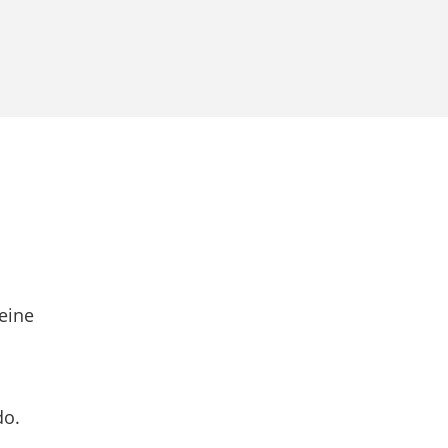
eine
do.