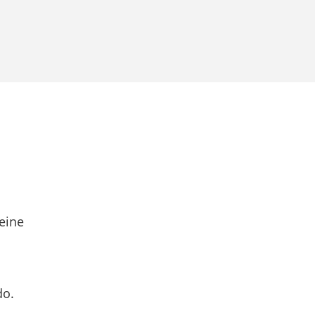
eine
do.