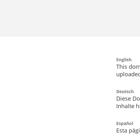
English
This dom
uploaded
Deutsch
Diese Do
Inhalte h
Español
Esta pág